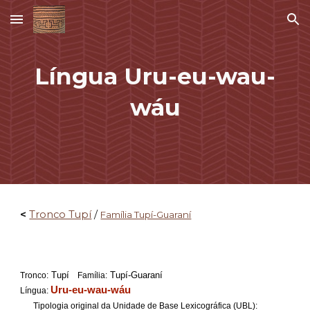
Skip to main content
Skip to navigation
Língua Uru-eu-wau-
wáu
<
Tronco Tupí
/
Família Tupí-Guaraní
Tupí
Tupí-Guaraní
Tronco:
Família:
Uru-eu-wau-wáu
Língua:
Tipologia original da Unidade de Base Lexicográfica (UBL):