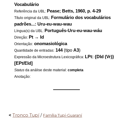
Vocabulário
Pease; Betts, 1960, p. 4-29
Referência da UBL:
Formulário dos vocabulários
Título original da UBL:
padrões...: Uru-eu-wau-wau
Português-Uru-eu-wau-wáu
Língua(s) da UBL:
Pt
→
Id
Direção:
onomasiológica
Orientação:
144
(tipo
A3
)
Quantidade de entradas:
LPt: {DId (Vr)}
Expressão da Microestrutura Lexicográfica:
[EPt/EId]
Status
da análise deste material:
completa
Anotação:
——————
<
Tronco Tupí
/
Família Tupí-Guaraní