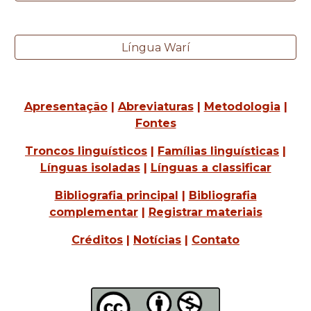
Língua Warí
Apresentação
|
Abreviaturas
|
Metodologia
|
Fontes
Troncos linguísticos
|
Famílias linguísticas
|
Línguas isoladas
|
Línguas a classificar
Bibliografia principal
|
Bibliografia
complementar
|
Registrar materiais
Créditos
|
Notícias
|
Contato