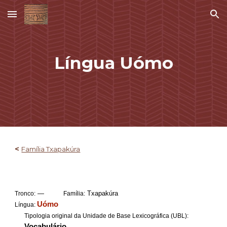
Skip to main content
Skip to navigation
Língua
Uómo
<
Família Txapakúra
—
Txapakúra
Tronco:
Família:
Uómo
Língua:
Tipologia original da Unidade de Base Lexicográfica (UBL):
Vocabulário