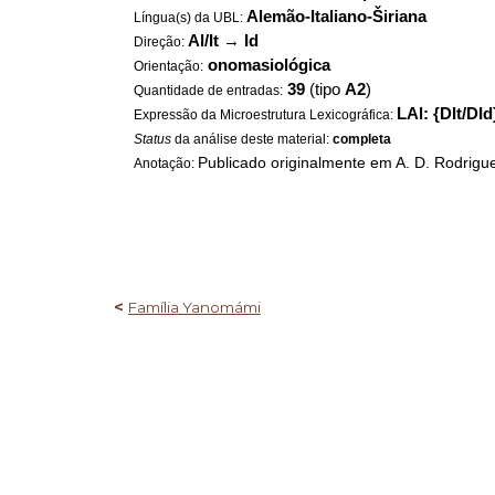
Alemão-Italiano-Širiana
Língua(s) da UBL:
Al/It
→
Id
Direção:
onomasiológica
Orientação:
39
(tipo
A2
)
Quantidade de entradas:
LAl: {DIt/DId
Expressão da Microestrutura Lexicográfica:
Status
da análise deste material:
completa
Publicado originalmente em A. D. Rodrigue
Anotação:
<
Família Yanomámi