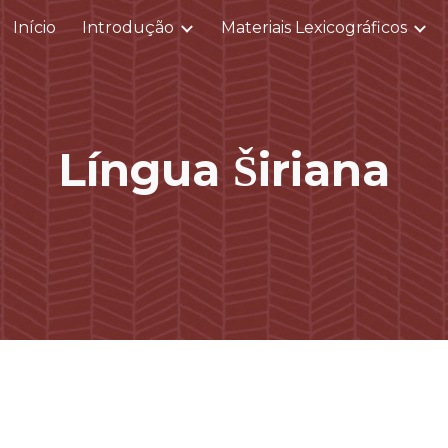
Início
Introdução
Materiais Lexicográficos
ip to main content
Skip to navigat
Língua
Širiana