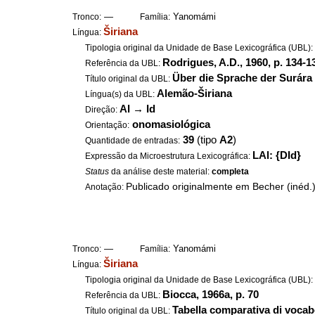
—
Yanomámi
Tronco:
Família:
Širiana
Língua:
Tipologia original da Unidade de Base Lexicográfica (UBL)
Rodrigues, A.D., 1960, p. 134-1
Referência da UBL:
Über die Sprache der Surára 
Título original da UBL:
Alemão-Širiana
Língua(s) da UBL:
Al
→
Id
Direção:
onomasiológica
Orientação:
39
(tipo
A2
)
Quantidade de entradas:
LAl: {DId}
Expressão da Microestrutura Lexicográfica:
Status
da análise deste material:
completa
Publicado originalmente em Becher (inéd.
Anotação:
—
Yanomámi
Tronco:
Família:
Širiana
Língua:
Tipologia original da Unidade de Base Lexicográfica (UBL)
Biocca, 1966a, p. 70
Referência da UBL:
Tabella comparativa di vocab
Título original da UBL: