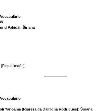
Vocabulário
:
38
und Pakidái: Širiana
) [Republicação]
——————
Vocabulário
:
oli Yanoáma (Ripresa da Dall'Igna Rodrigues): Širiana