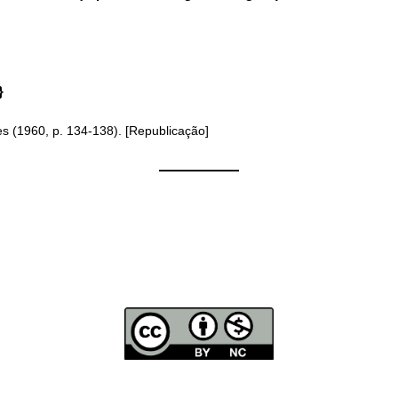
}
s (1960, p. 134-138). [Republicação]
——————